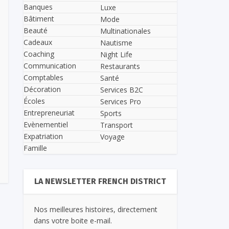
Banques
Luxe
Bâtiment
Mode
Beauté
Multinationales
Cadeaux
Nautisme
Coaching
Night Life
Communication
Restaurants
Comptables
Santé
Décoration
Services B2C
Écoles
Services Pro
Entrepreneuriat
Sports
Evènementiel
Transport
Expatriation
Voyage
Famille
LA NEWSLETTER FRENCH DISTRICT
Nos meilleures histoires, directement
dans votre boite e-mail.