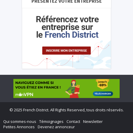
PRÉSENTEZ VOTRE ENTREPRISE
©
2025 French District. All Rights Reserved, tous droits réservés.
Qui sommes-nous
Témoignages
Contact
Newsletter
Petites Annonces
Devenez annonceur