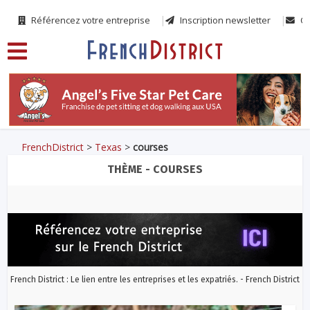
Référencez votre entreprise
Inscription newsletter
Co
FrenchDistrict
>
Texas
>
courses
THÈME - COURSES
French District : Le lien entre les entreprises et les expatriés. - French District