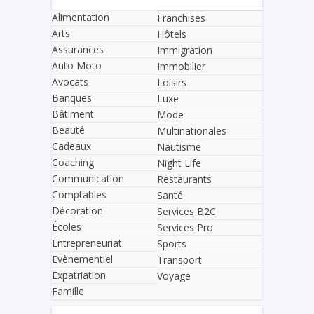
Alimentation
Franchises
Arts
Hôtels
Assurances
Immigration
Auto Moto
Immobilier
Avocats
Loisirs
Banques
Luxe
Bâtiment
Mode
Beauté
Multinationales
Cadeaux
Nautisme
Coaching
Night Life
Communication
Restaurants
Comptables
Santé
Décoration
Services B2C
Écoles
Services Pro
Entrepreneuriat
Sports
Evènementiel
Transport
Expatriation
Voyage
Famille