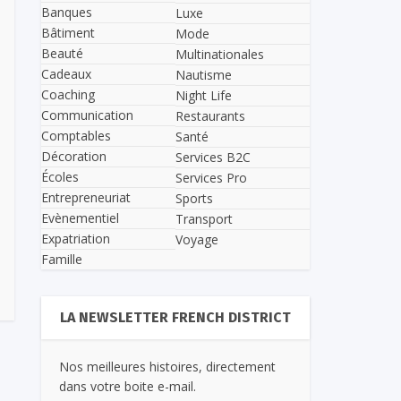
Banques
Luxe
Bâtiment
Mode
Beauté
Multinationales
Cadeaux
Nautisme
Coaching
Night Life
Communication
Restaurants
Comptables
Santé
Décoration
Services B2C
Écoles
Services Pro
Entrepreneuriat
Sports
Evènementiel
Transport
Expatriation
Voyage
Famille
LA NEWSLETTER FRENCH DISTRICT
Nos meilleures histoires, directement
dans votre boite e-mail.