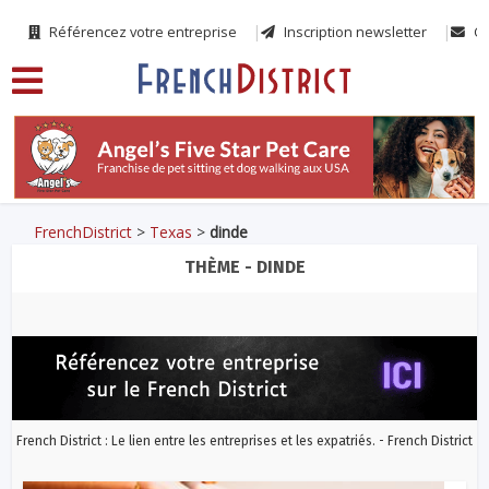
Référencez votre entreprise
Inscription newsletter
Co
FrenchDistrict
>
Texas
>
dinde
THÈME - DINDE
French District : Le lien entre les entreprises et les expatriés. - French District