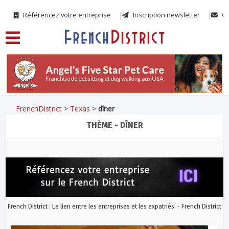
Référencez votre entreprise
Inscription newsletter
Co
FrenchDistrict
>
Texas
>
dîner
THÈME - DÎNER
French District : Le lien entre les entreprises et les expatriés. - French District