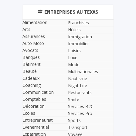
ENTREPRISES AU TEXAS
Alimentation
Franchises
Arts
Hôtels
Assurances
Immigration
Auto Moto
Immobilier
Avocats
Loisirs
Banques
Luxe
Bâtiment
Mode
Beauté
Multinationales
Cadeaux
Nautisme
Coaching
Night Life
Communication
Restaurants
Comptables
Santé
Décoration
Services B2C
Écoles
Services Pro
Entrepreneuriat
Sports
Evènementiel
Transport
Expatriation
Voyage