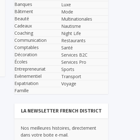
Banques
Luxe
Bâtiment
Mode
Beauté
Multinationales
Cadeaux
Nautisme
Coaching
Night Life
Communication
Restaurants
Comptables
Santé
Décoration
Services B2C
Écoles
Services Pro
Entrepreneuriat
Sports
Evènementiel
Transport
Expatriation
Voyage
Famille
LA NEWSLETTER FRENCH DISTRICT
Nos meilleures histoires, directement
dans votre boite e-mail.