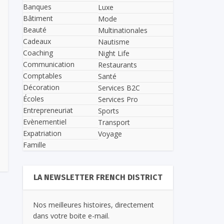
Banques
Luxe
Bâtiment
Mode
Beauté
Multinationales
Cadeaux
Nautisme
Coaching
Night Life
Communication
Restaurants
Comptables
Santé
Décoration
Services B2C
Écoles
Services Pro
Entrepreneuriat
Sports
Evènementiel
Transport
Expatriation
Voyage
Famille
LA NEWSLETTER FRENCH DISTRICT
Nos meilleures histoires, directement
dans votre boite e-mail.