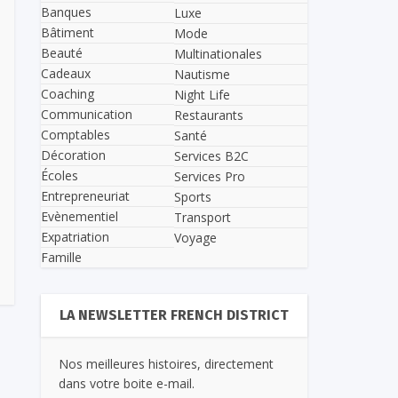
Banques
Luxe
Bâtiment
Mode
Beauté
Multinationales
Cadeaux
Nautisme
Coaching
Night Life
Communication
Restaurants
Comptables
Santé
Décoration
Services B2C
Écoles
Services Pro
Entrepreneuriat
Sports
Evènementiel
Transport
Expatriation
Voyage
Famille
LA NEWSLETTER FRENCH DISTRICT
Nos meilleures histoires, directement
dans votre boite e-mail.