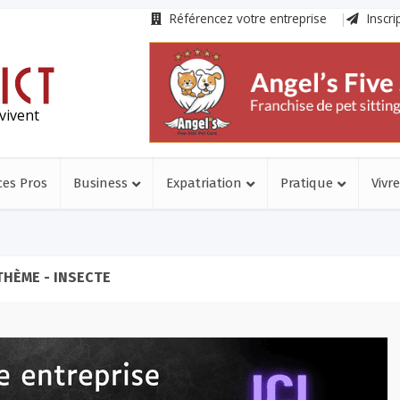
Référencez votre entreprise
Inscri
vivent
ces Pros
Business
Expatriation
Pratique
Vivre
THÈME - INSECTE