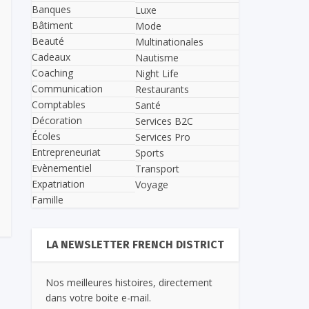
Banques
Luxe
Bâtiment
Mode
Beauté
Multinationales
Cadeaux
Nautisme
Coaching
Night Life
Communication
Restaurants
Comptables
Santé
Décoration
Services B2C
Écoles
Services Pro
Entrepreneuriat
Sports
Evènementiel
Transport
Expatriation
Voyage
Famille
LA NEWSLETTER FRENCH DISTRICT
Nos meilleures histoires, directement
dans votre boite e-mail.