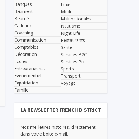
Banques
Luxe
Bâtiment
Mode
Beauté
Multinationales
Cadeaux
Nautisme
Coaching
Night Life
Communication
Restaurants
Comptables
Santé
Décoration
Services B2C
Écoles
Services Pro
Entrepreneuriat
Sports
Evènementiel
Transport
Expatriation
Voyage
Famille
LA NEWSLETTER FRENCH DISTRICT
Nos meilleures histoires, directement
dans votre boite e-mail.