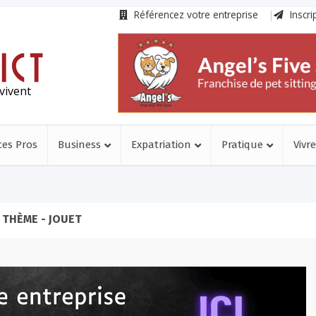
Référencez votre entreprise
Inscri
vivent
ces Pros
Business
Expatriation
Pratique
Vivre
THÈME - JOUET