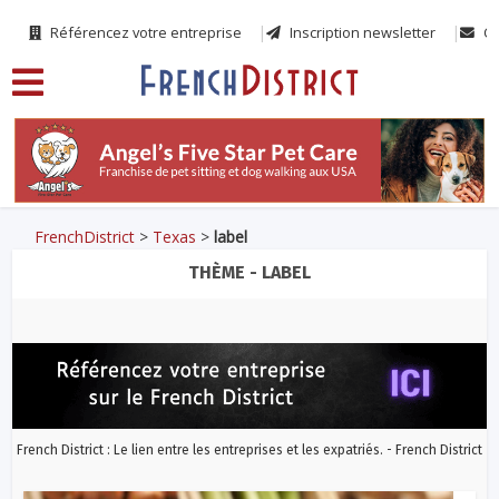
Référencez votre entreprise
Inscription newsletter
Co
FrenchDistrict
>
Texas
>
label
THÈME - LABEL
French District : Le lien entre les entreprises et les expatriés. - French District