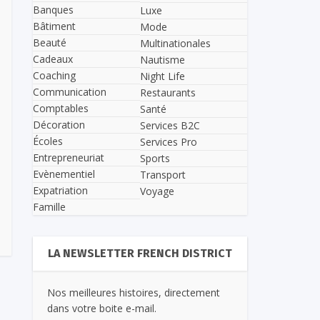
Banques
Luxe
Bâtiment
Mode
Beauté
Multinationales
Cadeaux
Nautisme
Coaching
Night Life
Communication
Restaurants
Comptables
Santé
Décoration
Services B2C
Écoles
Services Pro
Entrepreneuriat
Sports
Evènementiel
Transport
Expatriation
Voyage
Famille
LA NEWSLETTER FRENCH DISTRICT
Nos meilleures histoires, directement
dans votre boite e-mail.