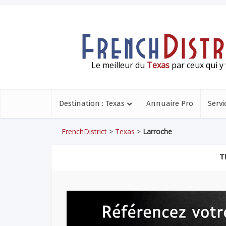
Le meilleur du
Texas
par ceux qui y 
Destination : Texas
Annuaire Pro
Servi
FrenchDistrict
>
Texas
>
Larroche
T