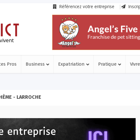
Référencez votre entreprise
Inscri
vivent
ces Pros
Business
Expatriation
Pratique
Vivre
HÈME - LARROCHE