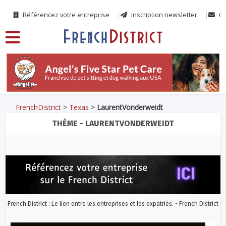
Référencez votre entreprise
Inscription newsletter
Co
FrenchDistrict
>
Texas
>
LaurentVonderweidt
THÈME - LAURENTVONDERWEIDT
French District : Le lien entre les entreprises et les expatriés. - French District