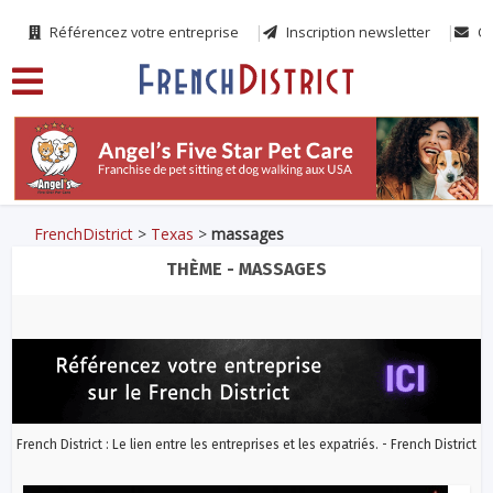
Référencez votre entreprise
Inscription newsletter
Co
FrenchDistrict
>
Texas
>
massages
THÈME - MASSAGES
French District : Le lien entre les entreprises et les expatriés. - French District