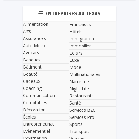
ENTREPRISES AU TEXAS
Alimentation
Franchises
Arts
Hôtels
Assurances
Immigration
Auto Moto
Immobilier
Avocats
Loisirs
Banques
Luxe
Bâtiment
Mode
Beauté
Multinationales
Cadeaux
Nautisme
Coaching
Night Life
Communication
Restaurants
Comptables
Santé
Décoration
Services B2C
Écoles
Services Pro
Entrepreneuriat
Sports
Evènementiel
Transport
Expatriation
Voyage