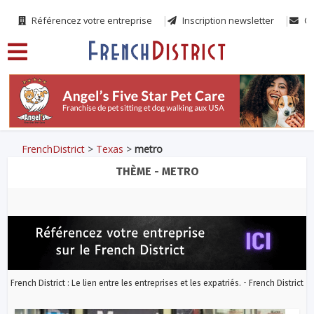
Référencez votre entreprise
Inscription newsletter
Co
FrenchDistrict
>
Texas
>
metro
THÈME - METRO
French District : Le lien entre les entreprises et les expatriés. - French District