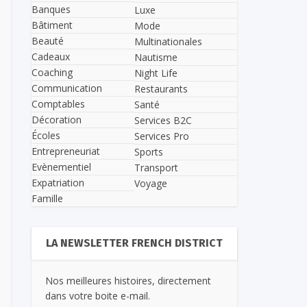
Banques
Luxe
Bâtiment
Mode
Beauté
Multinationales
Cadeaux
Nautisme
Coaching
Night Life
Communication
Restaurants
Comptables
Santé
Décoration
Services B2C
Écoles
Services Pro
Entrepreneuriat
Sports
Evènementiel
Transport
Expatriation
Voyage
Famille
LA NEWSLETTER FRENCH DISTRICT
Nos meilleures histoires, directement
dans votre boite e-mail.