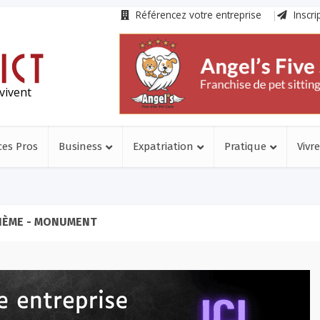
Référencez votre entreprise
Inscri
vivent
ces Pros
Business
Expatriation
Pratique
Vivre
HÈME - MONUMENT