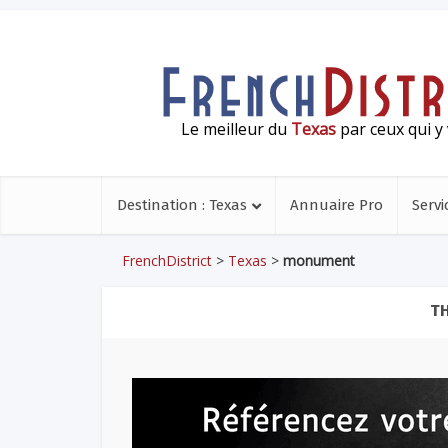
Le meilleur du
Texas
par ceux qui y 
Destination : Texas
Annuaire Pro
Servi
FrenchDistrict
>
Texas
>
monument
T