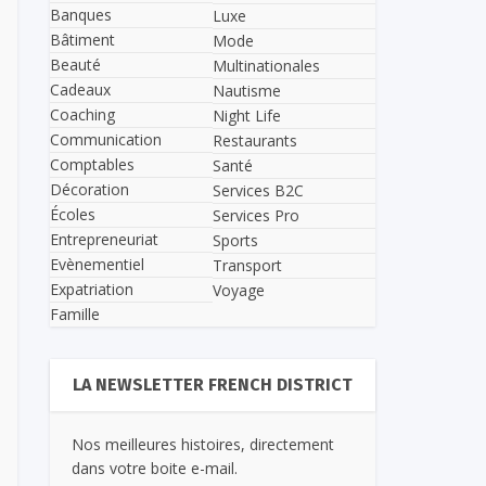
Banques
Luxe
Bâtiment
Mode
Beauté
Multinationales
Cadeaux
Nautisme
Coaching
Night Life
Communication
Restaurants
Comptables
Santé
Décoration
Services B2C
Écoles
Services Pro
Entrepreneuriat
Sports
Evènementiel
Transport
Expatriation
Voyage
Famille
LA NEWSLETTER FRENCH DISTRICT
Nos meilleures histoires, directement
dans votre boite e-mail.