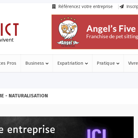
Référencez votre entreprise
Inscri
vivent
ces Pros
Business
Expatriation
Pratique
Vivre
E - NATURALISATION