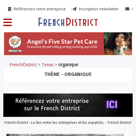
Référencez votre entreprise
Inscription newsletter
Co
FrenchDistrict
>
Texas
>
organique
THÈME - ORGANIQUE
French District : Le lien entre les entreprises et les expatriés. - French District