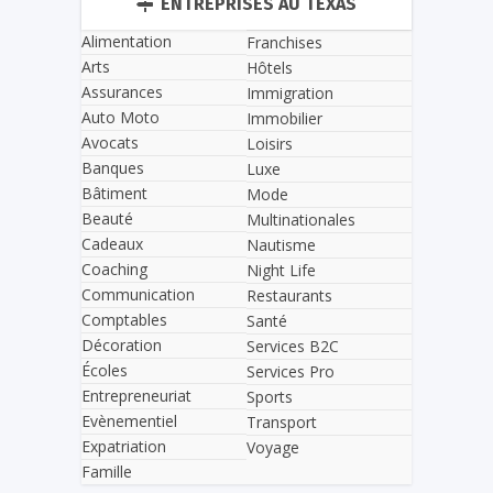
ENTREPRISES AU TEXAS
Alimentation
Franchises
Arts
Hôtels
Assurances
Immigration
Auto Moto
Immobilier
Avocats
Loisirs
Banques
Luxe
Bâtiment
Mode
Beauté
Multinationales
Cadeaux
Nautisme
Coaching
Night Life
Communication
Restaurants
Comptables
Santé
Décoration
Services B2C
Écoles
Services Pro
Entrepreneuriat
Sports
Evènementiel
Transport
Expatriation
Voyage
Famille