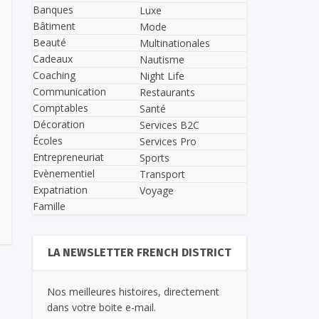
Banques
Luxe
Bâtiment
Mode
Beauté
Multinationales
Cadeaux
Nautisme
Coaching
Night Life
Communication
Restaurants
Comptables
Santé
Décoration
Services B2C
Écoles
Services Pro
Entrepreneuriat
Sports
Evènementiel
Transport
Expatriation
Voyage
Famille
LA NEWSLETTER FRENCH DISTRICT
Nos meilleures histoires, directement
dans votre boite e-mail.