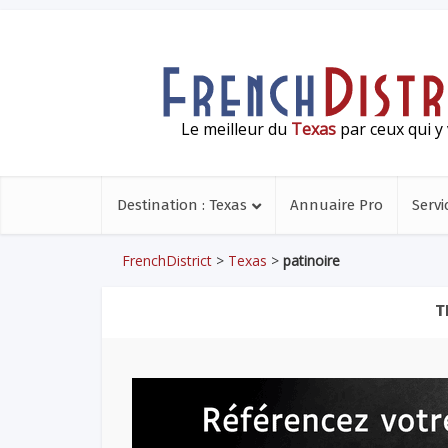
Le meilleur du
Texas
par ceux qui y 
Destination : Texas
Annuaire Pro
Servi
FrenchDistrict
>
Texas
>
patinoire
T