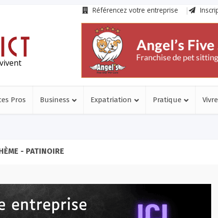
Référencez votre entreprise
Inscri
vivent
ces Pros
Business
Expatriation
Pratique
Vivre
HÈME - PATINOIRE