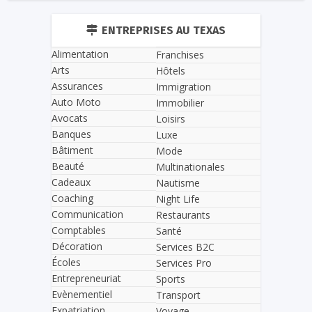
ENTREPRISES AU TEXAS
Alimentation
Franchises
Arts
Hôtels
Assurances
Immigration
Auto Moto
Immobilier
Avocats
Loisirs
Banques
Luxe
Bâtiment
Mode
Beauté
Multinationales
Cadeaux
Nautisme
Coaching
Night Life
Communication
Restaurants
Comptables
Santé
Décoration
Services B2C
Écoles
Services Pro
Entrepreneuriat
Sports
Evènementiel
Transport
Expatriation
Voyage