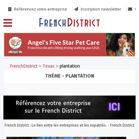
Référencez votre entreprise
Inscription newsletter
Co
FrenchDistrict
>
Texas
>
plantation
THÈME - PLANTATION
French District : Le lien entre les entreprises et les expatriés. - French District