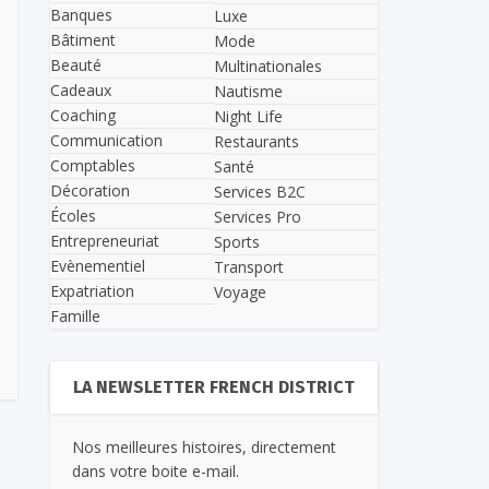
Banques
Luxe
Bâtiment
Mode
Beauté
Multinationales
Cadeaux
Nautisme
Coaching
Night Life
Communication
Restaurants
Comptables
Santé
Décoration
Services B2C
Écoles
Services Pro
Entrepreneuriat
Sports
Evènementiel
Transport
Expatriation
Voyage
Famille
LA NEWSLETTER FRENCH DISTRICT
Nos meilleures histoires, directement
dans votre boite e-mail.