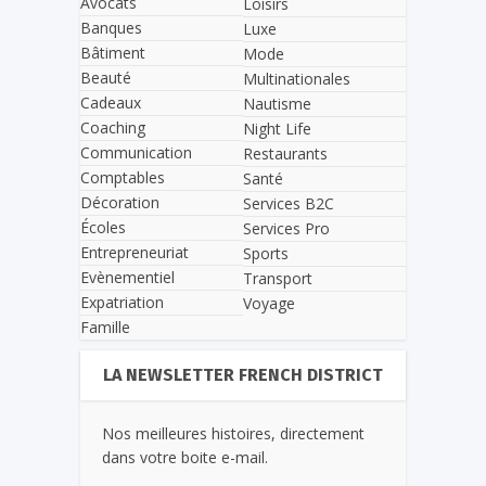
Avocats
Loisirs
Banques
Luxe
Bâtiment
Mode
Beauté
Multinationales
Cadeaux
Nautisme
Coaching
Night Life
Communication
Restaurants
Comptables
Santé
Décoration
Services B2C
Écoles
Services Pro
Entrepreneuriat
Sports
Evènementiel
Transport
Expatriation
Voyage
Famille
LA NEWSLETTER FRENCH DISTRICT
Nos meilleures histoires, directement
dans votre boite e-mail.