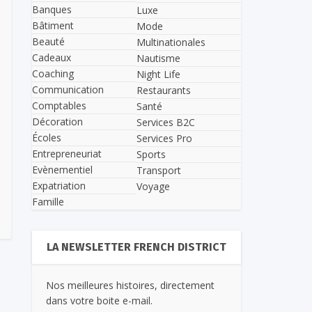
Banques
Luxe
Bâtiment
Mode
Beauté
Multinationales
Cadeaux
Nautisme
Coaching
Night Life
Communication
Restaurants
Comptables
Santé
Décoration
Services B2C
Écoles
Services Pro
Entrepreneuriat
Sports
Evènementiel
Transport
Expatriation
Voyage
Famille
LA NEWSLETTER FRENCH DISTRICT
Nos meilleures histoires, directement
dans votre boite e-mail.