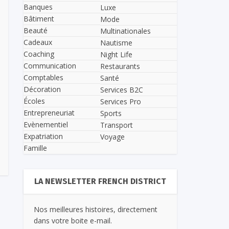
Banques
Luxe
Bâtiment
Mode
Beauté
Multinationales
Cadeaux
Nautisme
Coaching
Night Life
Communication
Restaurants
Comptables
Santé
Décoration
Services B2C
Écoles
Services Pro
Entrepreneuriat
Sports
Evènementiel
Transport
Expatriation
Voyage
Famille
LA NEWSLETTER FRENCH DISTRICT
Nos meilleures histoires, directement
dans votre boite e-mail.