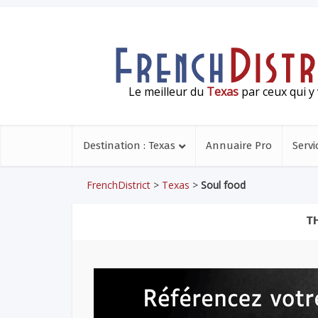
Le meilleur du
Texas
par ceux qui y 
Destination : Texas
Annuaire Pro
Servi
FrenchDistrict
>
Texas
>
Soul food
T