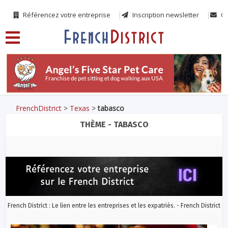
Référencez votre entreprise
Inscription newsletter
Co
FrenchDistrict
>
Texas
>
tabasco
THÈME - TABASCO
French District : Le lien entre les entreprises et les expatriés. - French District