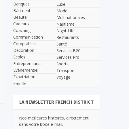
Banques
Luxe
Bâtiment
Mode
Beauté
Multinationales
Cadeaux
Nautisme
Coaching
Night Life
Communication
Restaurants
Comptables
Santé
Décoration
Services B2C
Écoles
Services Pro
Entrepreneuriat
Sports
Evènementiel
Transport
Expatriation
Voyage
Famille
LA NEWSLETTER FRENCH DISTRICT
Nos meilleures histoires, directement
dans votre boite e-mail.