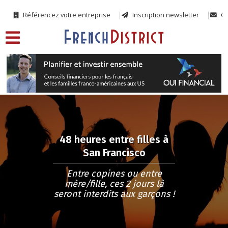
Référencez votre entreprise
Inscription newsletter
Co
48 heures entre filles à
San Francisco
Entre copines ou entre
mère/fille, ces 2 jours là
seront interdits aux garçons !