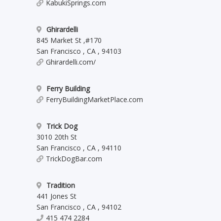
KabukiSprings.com
Ghirardelli
845 Market St
,
#170
San Francisco
,
CA
,
94103
Ghirardelli.com/
Ferry Building
FerryBuildingMarketPlace.com
Trick Dog
3010 20th St
San Francisco
,
CA
,
94110
TrickDogBar.com
Tradition
441 Jones St
San Francisco
,
CA
,
94102
415 474 2284