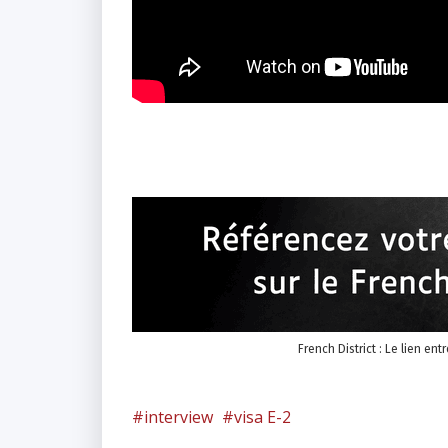
French District : Le lien ent
interview
visa E-2