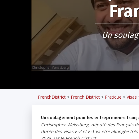
Fra
Un soulag
FrenchDistrict
>
French District
>
Pratique
>
Visas
Un soulagement pour les entrepreneurs frança
Christopher Weissberg, député des Français d
durée des visas E-2 et E-1 va être allongée trè
2023 par le French District.