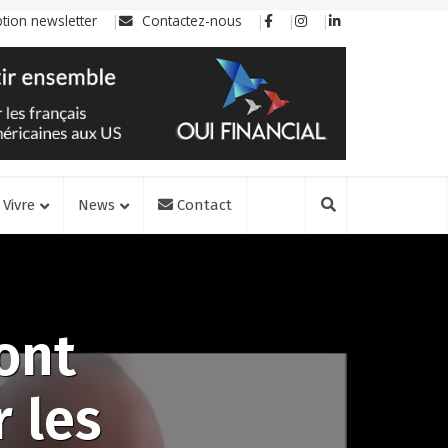
ption newsletter
Contactez-nous
Vivre
News
Contact
vont
 les