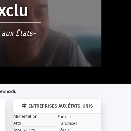
xclu
aux États-
iew exclu
ENTREPRISES AUX ÉTATS-UNIS
Alimentation
Famille
Arts
Franchises
Assurances
Hôtels