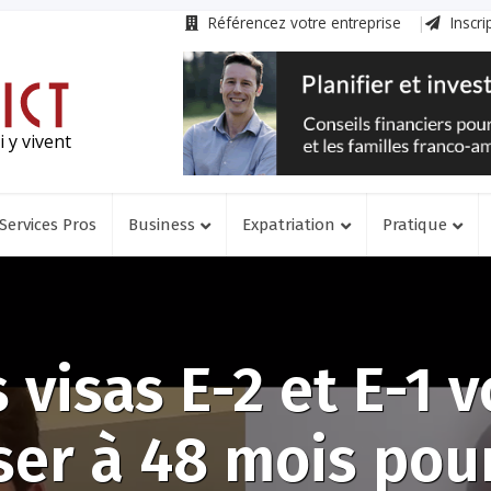
Référencez votre entreprise
Inscri
 y vivent
Services Pros
Business
Expatriation
Pratique
 visas E-2 et E-1 
ser à 48 mois pour