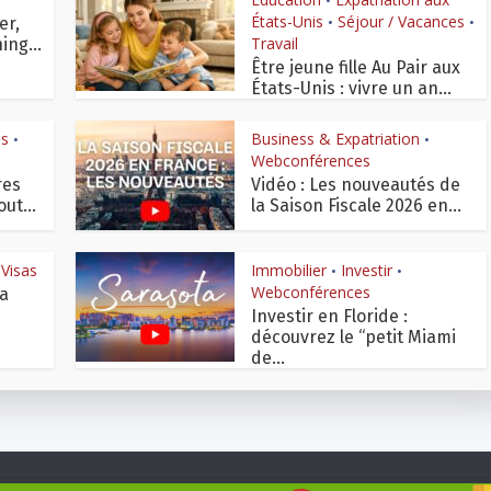
•
États-Unis
Séjour / Vacances
er,
•
•
Travail
ing...
Être jeune fille Au Pair aux
États-Unis : vivre un an...
is
Business & Expatriation
•
•
Webconférences
res
Vidéo : Les nouveautés de
ut...
la Saison Fiscale 2026 en...
Visas
Immobilier
Investir
•
•
Webconférences
sa
Investir en Floride :
découvrez le “petit Miami
de...