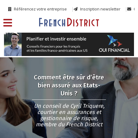
Référencez votre entreprise
Inscription newsletter
Co
Comment être sûr d’être
bien assuré aux Etats-
Unis ?
Un conseil de Cyril Triquere,
courtier en assurances et
gestionnaire de risque,
membre du French District