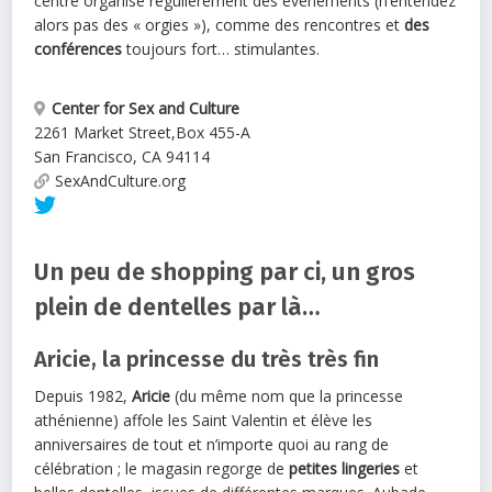
centre organise régulièrement des événements (n’entendez
alors pas des « orgies »), comme des rencontres et
des
conférences
toujours fort… stimulantes.
Center for Sex and Culture
2261 Market Street
,
Box 455-A
San Francisco
,
CA
94114
SexAndCulture.org
Un peu de shopping par ci, un gros
plein de dentelles par là…
Aricie, la princesse du très très fin
Depuis 1982,
Aricie
(du même nom que la princesse
athénienne) affole les Saint Valentin et élève les
anniversaires de tout et n’importe quoi au rang de
célébration ; le magasin regorge de
petites lingeries
et