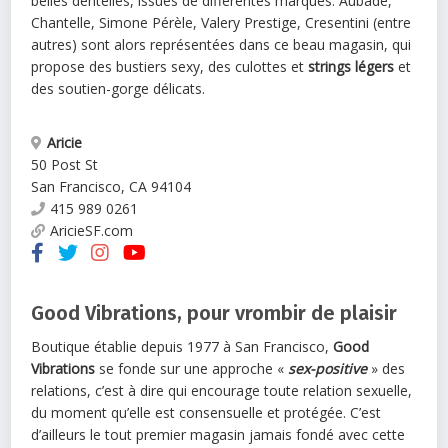
belles dentelles, issues de différentes marques. Aubade,
Chantelle, Simone Pérèle, Valery Prestige, Cresentini (entre
autres) sont alors représentées dans ce beau magasin, qui
propose des bustiers sexy, des culottes et
strings légers
et
des soutien-gorge délicats.
Aricie
50 Post St
San Francisco
,
CA
94104
415 989 0261
AricieSF.com
Good Vibrations, pour vrombir de plaisir
Boutique établie depuis 1977 à San Francisco,
Good
Vibrations
se fonde sur une approche «
sex-positive
» des
relations, c’est à dire qui encourage toute relation sexuelle,
du moment qu’elle est consensuelle et protégée. C’est
d’ailleurs le tout premier magasin jamais fondé avec cette