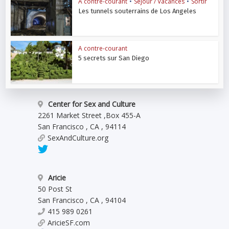
A contre-courant
•
Séjour / Vacances
•
Sortir
Les tunnels souterrains de Los Angeles
A contre-courant
5 secrets sur San Diego
Center for Sex and Culture
2261 Market Street
,
Box 455-A
San Francisco
,
CA
,
94114
SexAndCulture.org
Aricie
50 Post St
San Francisco
,
CA
,
94104
415 989 0261
AricieSF.com