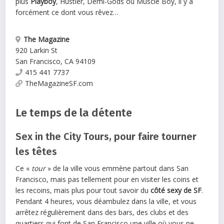
plus
Playboy
, Hustler, Demi-Gods ou Muscle Boy, il y a
forcément ce dont vous rêvez…
The Magazine
920 Larkin St
San Francisco
,
CA
94109
415 441 7737
TheMagazineSF.com
Le temps de la détente
Sex in the City Tours, pour faire tourner
les têtes
Ce «
tour
» de la ville vous emmène partout dans San
Francisco, mais pas tellement pour en visiter les coins et
les recoins, mais plus pour tout savoir du
côté sexy de SF
.
Pendant 4 heures, vous déambulez dans la ville, et vous
arrêtez régulièrement dans des bars, des clubs et des
quartiers qui font de San Francisco une ville où vous ne