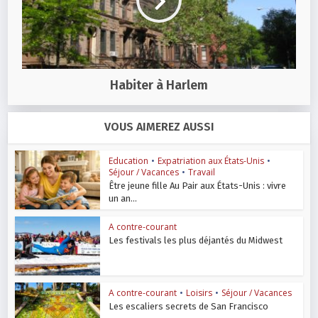
Habiter à Harlem
VOUS AIMEREZ AUSSI
Education
•
Expatriation aux États-Unis
•
Séjour / Vacances
•
Travail
Être jeune fille Au Pair aux États-Unis : vivre
un an...
A contre-courant
Les festivals les plus déjantés du Midwest
A contre-courant
•
Loisirs
•
Séjour / Vacances
Les escaliers secrets de San Francisco