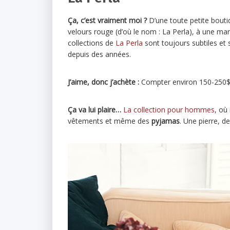
Ça, c’est vraiment moi ?
D’une toute petite bouti
velours rouge (d’où le nom : La Perla), à une marq
collections de
La Perla
sont toujours subtiles et s
depuis des années.
J’aime, donc j’achète :
Compter environ 150-250$ 
Ça va lui plaire…
La collection pour hommes
, où
vêtements et même des
pyjamas
. Une pierre, d