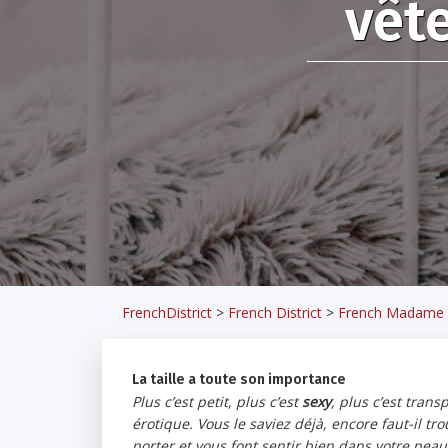
vêt
FrenchDistrict
>
French District
>
French Madame
La taille a toute son importance
Plus c’est petit, plus c’est
sexy
, plus c’est trans
érotique. Vous le saviez déjà, encore faut-il tr
porter et vous font sentir bien dans votre pe