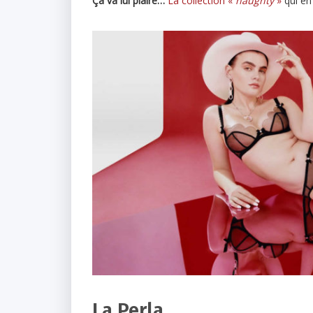
Ça va lui plaire…
La collection «
naughty
»
qui en 
La Perla