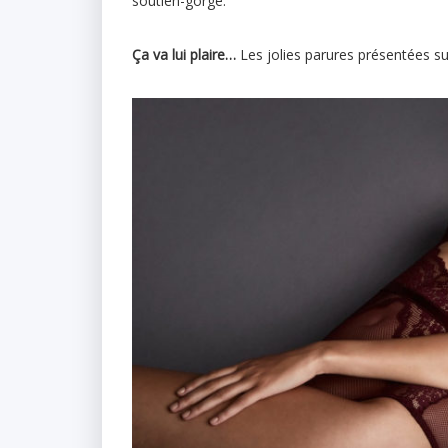
soutien-gorge.
Ça va lui plaire…
Les jolies parures présentées s