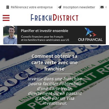
Référencez votre entreprise
Inscription newsletter
Co
Comment obtenir sa
carte verte avec une
franchise
Investir dans une franchise
pourra faciliter l’obtention
d’une Carte Verte,
directement ou en passant
d’abord par un Visa
investisseur.