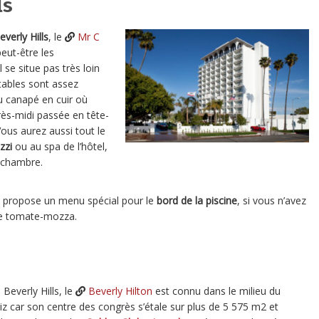
ls
everly Hills
, le
Mr C
eut-être les
l se situe pas très loin
tables sont assez
u canapé en cuir où
rès-midi passée en tête-
ous aurez aussi tout le
zzi
ou au spa de l’hôtel,
 chambre.
tel propose un menu spécial pour le
bord de la piscine
, si vous n’avez
une tomate-mozza.
 Beverly Hills, le
Beverly Hilton
est connu dans le milieu du
z car son centre des congrès s’étale sur plus de 5 575 m2 et