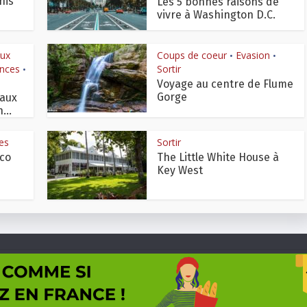
nis
Les 5 bonnes raisons de
vivre à Washington D.C.
aux
Coups de coeur
Evasion
•
•
ances
Sortir
•
Voyage au centre de Flume
Gorge
 aux
...
es
Sortir
aco
The Little White House à
Key West