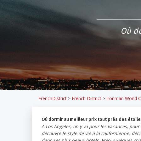
Où do
FrenchDistrict
>
French District
>
Ironman World 
Où dormir au meilleur prix tout près des étoile
A Los Angeles, on y va pour les vacances, pour 
découvre le style de vie à la californienne, dé
dans ses plus beaux hôtels. Voici quelques ch