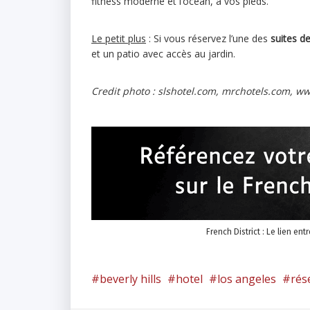
fitness moderne et l’océan, à vos pieds.
Le petit plus
: Si vous réservez l’une des
suites de
et un patio avec accès au jardin.
Credit photo : slshotel.com, mrchotels.com, w
French District : Le lien ent
beverly hills
hotel
los angeles
rés