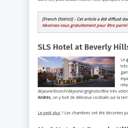
[French District] - Cet article a été diffusé d
Abonnez-vous gratuitement pour être parmi l
SLS Hotel at Beverly Hill
Le
trè
gam
équ
rel
déjeune/brunch/déjeune/grignote/dîne très volonti
Andres
, on y boit de délicieux cocktails sur la t
Le petit plus
? Les chambres ont été décorées pa