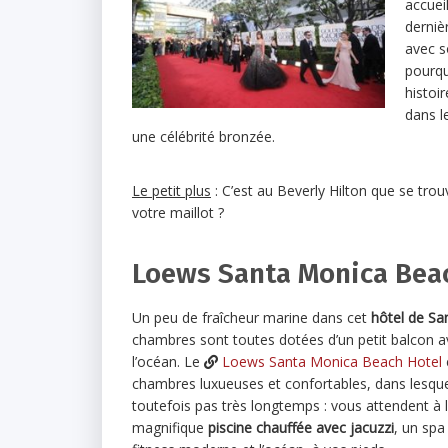
accuei
derniè
avec 
pourquo
histoi
dans l
une célébrité bronzée.
Le petit plus
: C’est au Beverly Hilton que se trou
votre maillot ?
Loews Santa Monica Bea
Un peu de fraîcheur marine dans cet
hôtel de Sa
chambres sont toutes dotées d’un petit balcon av
l’océan. Le
Loews Santa Monica Beach Hotel
chambres luxueuses et confortables, dans lesque
toutefois pas très longtemps : vous attendent à l
magnifique
piscine chauffée avec jacuzzi
, un spa 