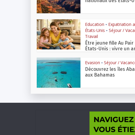
nationaux des États-U
Education
Expatriation 
•
États-Unis
Séjour / Vac
•
Travail
Être jeune fille Au Pair
États-Unis : vivre un an
Evasion
Séjour / Vacanc
•
Découvrez les îles Ab
aux Bahamas