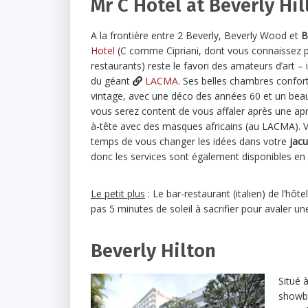
Mr C Hotel at Beverly Hil
A la frontière entre 2 Beverly, Beverly Wood et
B
Hotel
(C comme Cipriani, dont vous connaissez p
restaurants) reste le favori des amateurs d’art – i
du géant
LACMA
. Ses belles chambres confor
vintage, avec une déco des années 60 et un bea
vous serez content de vous affaler après une ap
à-tête avec des masques africains (au LACMA). V
temps de vous changer les idées dans votre
jacu
donc les services sont également disponibles en
Le petit plus
: Le bar-restaurant (italien) de l’hô
pas 5 minutes de soleil à sacrifier pour avaler 
Beverly Hilton
Situé à
showbi