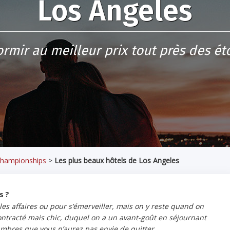
Los Angeles
rmir au meilleur prix tout près des éto
Championships
>
Les plus beaux hôtels de Los Angeles
s ?
les affaires ou pour s’émerveiller, mais on y reste quand on
contracté mais chic, duquel on a un avant-goût en séjournant
ambres que vous n’aurez pas envie de quitter…