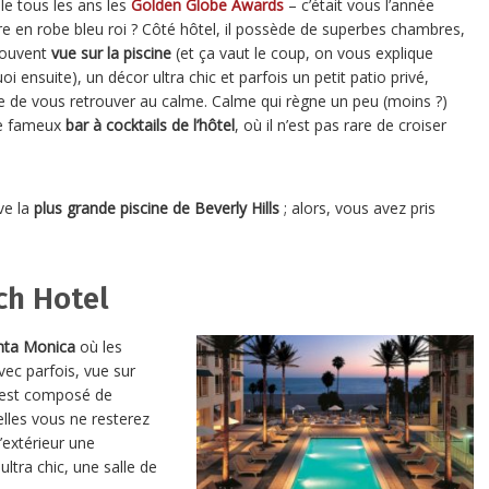
lle tous les ans les
Golden Globe Awards
– c’était vous l’année
re en robe bleu roi ? Côté hôtel, il possède de superbes chambres,
souvent
vue sur la piscine
(et ça vaut le coup, on vous explique
i ensuite), un décor ultra chic et parfois un petit patio privé,
re de vous retrouver au calme. Calme qui règne un peu (moins ?)
e fameux
bar à cocktails de l’hôtel
, où il n’est pas rare de croiser
ve la
plus grande piscine de Beverly Hills
; alors, vous avez pris
ch Hotel
nta Monica
où les
ec parfois, vue sur
est composé de
lles vous ne resterez
’extérieur une
ultra chic, une salle de