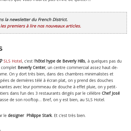
ans la newsletter du French District.
es premiers à lire nos nouveaux articles.
s
SLS Hotel
, c’est l’
hôtel hype de Beverly Hills
, à quelques pas du
s complet
Beverly Center
, un centre commercial assez haut-de-
me. On y dort très bien, dans des chambres minimalistes et
ipées de dernières télé à écran plat, on y prend des douches
axantes avec leur pommeau de douche à effet pluie, on y petit-
ers dans l’un des 3 restaurants dirigés par le célèbre
Chef José
errasse de son rooftop… Bref, on y est bien, au SLS Hotel.
r le
designer Philippe Stark
. Et c’est très bien.