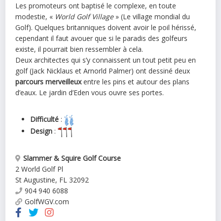
Les promoteurs ont baptisé le complexe, en toute
modestie, «
World Golf Village
» (Le village mondial du
Golf). Quelques britanniques doivent avoir le poil hérissé,
cependant il faut avouer que si le paradis des golfeurs
existe, il pourrait bien ressembler à cela.
Deux architectes qui s’y connaissent un tout petit peu en
golf (Jack Nicklaus et Arnorld Palmer) ont dessiné deux
parcours merveilleux
entre les pins et autour des plans
d’eaux. Le jardin d’Eden vous ouvre ses portes.
Difficulté
:
Design
:
Slammer & Squire Golf Course
2 World Golf Pl
St Augustine
,
FL
32092
904 940 6088
GolfWGV.com