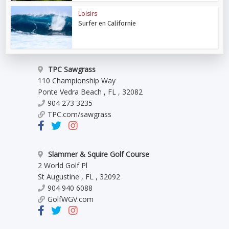
Loisirs
Surfer en Californie
TPC Sawgrass
110 Championship Way
Ponte Vedra Beach
,
FL
,
32082
904 273 3235
TPC.com/sawgrass
Slammer & Squire Golf Course
2 World Golf Pl
St Augustine
,
FL
,
32092
904 940 6088
GolfWGV.com