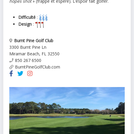
hopes shot
» (frappe et espère). L’espoir fait golfer.
Difficulté
:
Design
:
Burnt Pine Golf Club
3300 Burnt Pine Ln
Miramar Beach
,
FL
32550
850 267 6500
BurntPineGolfClub.com