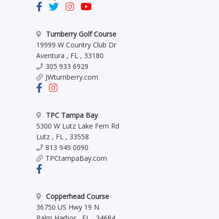
Turnberry Golf Course
19999 W Country Club Dr
Aventura
,
FL
,
33180
305 933 6929
JWturnberry.com
TPC Tampa Bay
5300 W Lutz Lake Fern Rd
Lutz
,
FL
,
33558
813 949 0090
TPCtampaBay.com
Copperhead Course
36750 US Hwy 19 N
Palm Harbor
,
FL
,
34684