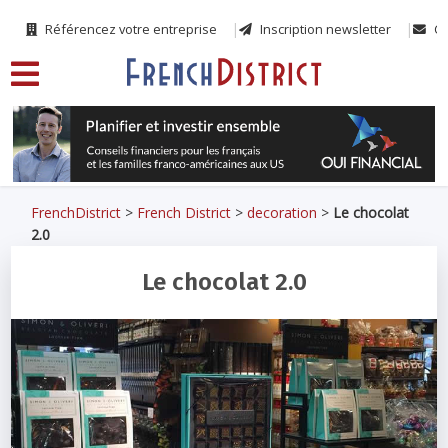
Référencez votre entreprise
Inscription newsletter
Co
FrenchDistrict
>
French District
>
decoration
>
Le chocolat
2.0
Le chocolat 2.0