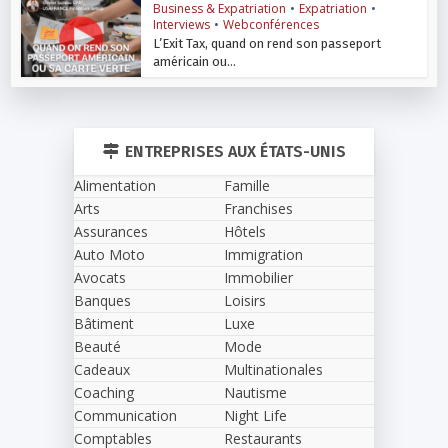
Business & Expatriation
•
Expatriation
•
Interviews
•
Webconférences
L’Exit Tax, quand on rend son passeport
américain ou...
ENTREPRISES AUX ÉTATS-UNIS
Alimentation
Famille
Arts
Franchises
Assurances
Hôtels
Auto Moto
Immigration
Avocats
Immobilier
Banques
Loisirs
Bâtiment
Luxe
Beauté
Mode
Cadeaux
Multinationales
Coaching
Nautisme
Communication
Night Life
Comptables
Restaurants