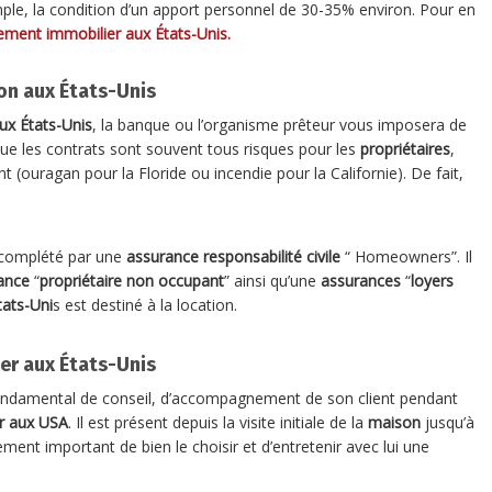
mple, la condition d’un apport personnel de 30-35% environ. Pour en
ement immobilier aux États-Unis.
on aux États-Unis
ux États-Unis
, la banque ou l’organisme prêteur vous imposera de
r que les contrats sont souvent tous risques pour les
propriétaires
,
 (ouragan pour la Floride ou incendie pour la Californie). De fait,
complété par une
assurance responsabilité civile
“ Homeowners”. Il
ance
“
propriétaire non occupant
” ainsi qu’une
assurances
“
loyers
tats-Uni
s est destiné à la location.
ier aux États-Unis
ondamental de conseil, d’accompagnement de son client pendant
ir aux USA
. Il est présent depuis la visite initiale de la
maison
jusqu’à
ièrement important de bien le choisir et d’entretenir avec lui une