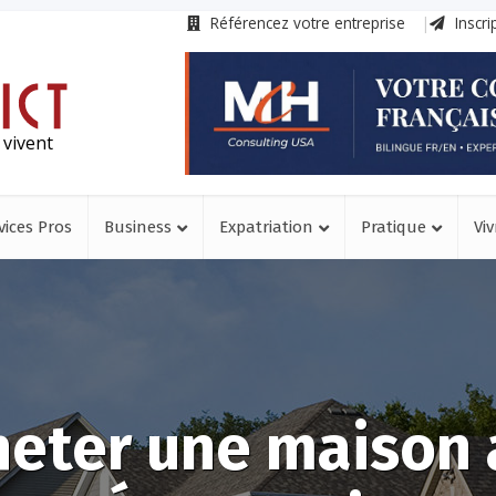
Référencez votre entreprise
Inscri
 vivent
vices Pros
Business
Expatriation
Pratique
Viv
heter une maison 