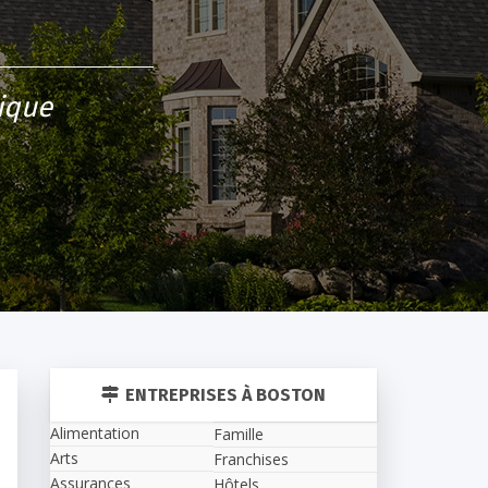
rique
ENTREPRISES À BOSTON
Alimentation
Famille
Arts
Franchises
Assurances
Hôtels