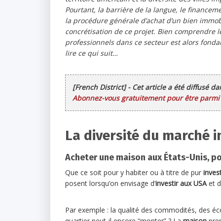
Pourtant, la barrière de la langue, le finance
la procédure générale d’achat d’un bien immobi
concrétisation de ce projet. Bien comprendre l
professionnels dans ce secteur est alors fonda
lire ce qui suit…
[French District] - Cet article a été diffusé d
Abonnez-vous gratuitement pour être parmi l
La diversité du marché 
Acheter une maison aux États-Unis, pou
Que ce soit pour y habiter ou à titre de pur
inves
posent lorsqu’on envisage d’
investir aux USA
et d
Par exemple : la qualité des commodités, des école
quartier peut-il encore “monter” ? La
maison
pren