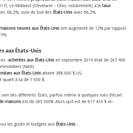
017). Le Midwest (Cleveland – Ohio, notamment) a le
taux
vec 68,2%, suivi du Sud des
États-Unis
avec 66,2%.
maisons neuves aux États-Unis
ont augmenté de 12% par rapport
 5%.
rs aux États-Unis
tes-
achetées aux États-Unis
en septembre 2019 était de 267 400
Immobiliers (NAR).
ndues aux États-Unis
atteint 388 000 $ US,
t quant à lui de 1 650 $.
u sein des différents États, parfois même à quelques rues d’écart.
de maisons
est de 265 000$. Alors qu’il est de 617 410 $ en
tous les goûts et budgets aux
États-Unis
…