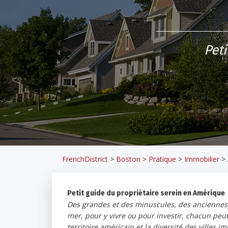
Peti
FrenchDistrict
>
Boston
>
Pratique
>
Immobilier
>
Petit guide du propriétaire serein en Amérique
Des grandes et des minuscules, des anciennes 
mer, pour y vivre ou pour investir, chacun peut
territoire américain et la diversité des villes i