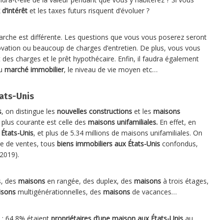
 d’intérêt
et les taxes futurs risquent d’évoluer ?
arche est différente. Les questions que vous vous poserez seront
novation ou beaucoup de charges d’entretien. De plus, vous vous
des charges et le prêt hypothécaire. Enfin, il faudra également
du
marché immobilier
, le niveau de vie moyen etc…
tats-Unis
s
, on distingue les
nouvelles constructions
et les
maisons
a plus courante est celle des
maisons unifamiliales.
En effet, en
États-Unis
, et plus de 5.34 millions de maisons unifamiliales. On
e de ventes, tous
biens immobiliers aux États-Unis
confondus,
2019).
s, des
maisons
en rangée, des duplex, des
maisons
à trois étages,
isons
multigénérationnelles, des
maisons
de vacances…
: 64,8% étaient
propriétaires d’une maison aux États-Unis
au