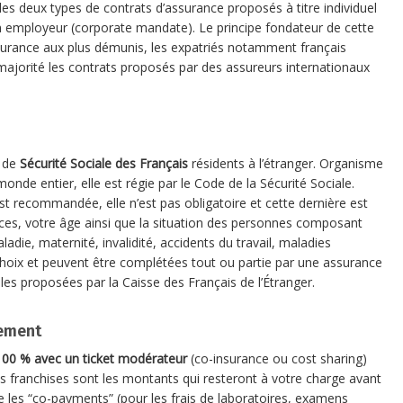
es deux types de contrats d’assurance proposés à titre individuel
on employeur (corporate mandate). Le principe fondateur de cette
surance aux plus démunis, les expatriés notamment français
 majorité les contrats proposés par des assureurs internationaux
e de
Sécurité Sociale des Français
résidents à l’étranger. Organisme
onde entier, elle est régie par le Code de la Sécurité Sociale.
t recommandée, elle n’est pas obligatoire et cette dernière est
rces, votre âge ainsi que la situation des personnes composant
adie, maternité, invalidité, accidents du travail, maladies
choix et peuvent être complétées tout ou partie par une assurance
es proposées par la Caisse des Français de l’Étranger.
iement
100 % avec un ticket modérateur
(co-insurance ou cost sharing)
es franchises sont les montants qui resteront à votre charge avant
 les “co-payments” (pour les frais de laboratoires, examens