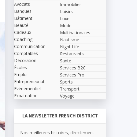
Avocats
Immobilier
Banques
Loisirs
Bâtiment
Luxe
Beauté
Mode
Cadeaux
Multinationales
Coaching
Nautisme
Communication
Night Life
Comptables
Restaurants
Décoration
Santé
Écoles
Services B2C
Emploi
Services Pro
Entrepreneuriat
Sports
Evènementiel
Transport
Expatriation
Voyage
LA NEWSLETTER FRENCH DISTRICT
Nos meilleures histoires, directement