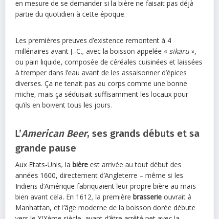
en mesure de se demander si la bière ne faisait pas déjà
partie du quotidien à cette époque.
Les premières preuves d’existence remontent à 4
millénaires avant J.-C., avec la boisson appelée «
sikaru
»,
ou pain liquide, composée de céréales cuisinées et laissées
à tremper dans l’eau avant de les assaisonner d’épices
diverses. Ça ne tenait pas au corps comme une bonne
miche, mais ça séduisait suffisamment les locaux pour
qu’ils en boivent tous les jours.
L’
American Beer
, ses grands débuts et sa
grande pause
Aux Etats-Unis, la
bière
est arrivée au tout début des
années 1600, directement d’Angleterre – même si les
Indiens d’Amérique fabriquaient leur propre bière au maïs
bien avant cela. En 1612, la première
brasserie
ouvrait à
Manhattan, et l’âge moderne de la boisson dorée débute
vers le XIXème siècle, avant d’être arrêté net avec la