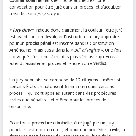
courrier solennel
dans leur boite aux lettres : une
convocation pour être juré dans un procès, et s’acquitter
ainsi de leur «
jury duty
».
«
Jury duty
» indique donc clairement la couleur : être juré
est avant tout un
devoir
, et l’institution du jury populaire
pour un
procès pénal
est inscrite dans la Constitution
Américaine, mais aussi dans la «
Bill of Rights
». Une fois
convoqué, c’est une tâche des plus sérieuses qui vous
attend : assister au procès et rendre votre
verdict
.
Un jury populaire se compose de
12 citoyens
– même si
certains États en autorisent 6 minimum dans certains
procès -, qui sont appelés autant dans des procédures
civiles que pénales – et même pour les procès de
terrorisme.
Pour toute
procédure criminelle
, être jugé par un jury
populaire est donc un droit, et pour une procédure civile, la