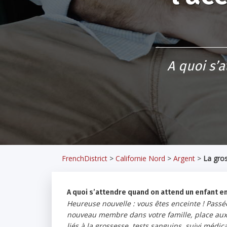
A quoi s’
FrenchDistrict
>
Californie Nord
>
Argent
>
La gro
A quoi s’attendre quand on attend un enfant e
Heureuse nouvelle : vous êtes enceinte ! Passées
nouveau membre dans votre famille, place aux 
liés à la grossesse, tests sanguins, suivi médi