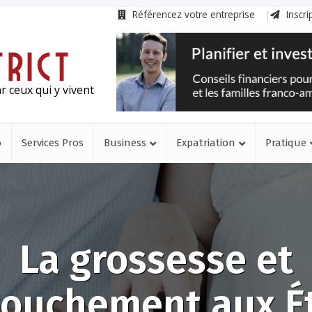
Référencez votre entreprise
Inscri
r ceux qui y vivent
o
Services Pros
Business
Expatriation
Pratique
La grossesse et
couchement aux É