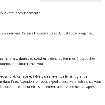
 pour votre accouchement :
écessairement. Ce sera l’hôpital auprès duquel votre ob-gyn est
ges-femmes
,
doulas
et
coaches
aident les femmes à accoucher
pourriez rencontrer chez vous.
V écran plat, canapé et table basse, éventuellement grande
r dans l’eau
. Attention, on vous expédie aussi vers votre chez vous
t de confort; cela peut être simplement une dizaine heures après