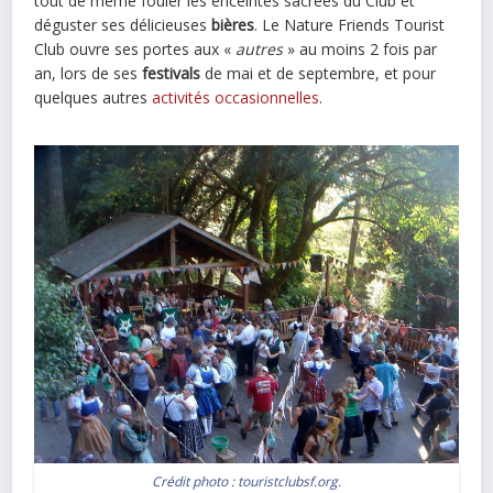
tout de même fouler les enceintes sacrées du Club et
déguster ses délicieuses
bières
. Le Nature Friends Tourist
Club ouvre ses portes aux «
autres
» au moins 2 fois par
an, lors de ses
festivals
de mai et de septembre, et pour
quelques autres
activités occasionnelles
.
Crédit photo : touristclubsf.org.