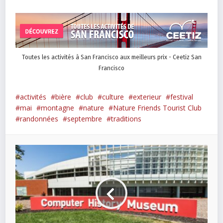
Toutes les activités à San Francisco aux meilleurs prix - Ceetiz San
Francisco
activités
bière
club
culture
exterieur
festival
mai
montagne
nature
Nature Friends Tourist Club
randonnées
septembre
traditions