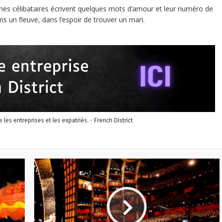
emmes célibataires écrivent quelques mots d’amour et leur numéro de
s un fleuve, dans l’espoir de trouver un mari.
re les entreprises et les expatriés. - French District