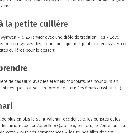
t’aime.
 la petite cuillère
ynwen » le 25 Janvier avec une drôle de tradition : les « Love
bois où sont gravés des cœurs ainsi que des petits cadenas avec ou
ites cuillères pour le dessert.
 prendre
atière de cadeaux, avec les éternels chocolats, les nounours en
lentines que tout soit en forme de cœur (les fleurs aussi, si si…).
mari
e plus en plus la Saint Valentin occidentale, les puristes et les
e des amoureux qui s’appelle « Qiao Jie », en août, le 7ème jour du
e cette « Nuit des compétences », les jeunes filles doivent