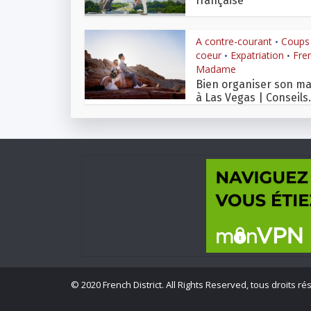
française
A contre-courant
Coups
•
coeur
Expatriation
Fre
•
•
Madame
Bien organiser son ma
à Las Vegas | Conseils.
©
2020 French District. All Rights Reserved, tous droits ré