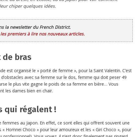
 leur chiper quelques idées.
ans la newsletter du French District.
es premiers à lire nos nouveaux articles.
t de bras
de est organisé le « porté de femme », pour la Saint Valentin. C’est
 d’obstacles avec sa femme sur le dos, femme qui doit peser 49
 course le plus vite gagne le poids de sa femme en bière… Vous
nt les dames bien en chair.
 qui régalent !
e femmes au Japon. En effet, ce sont elles qui offrent souvent une
es « Homnei Choco » pour leur amoureux et les « Giri Choco », pour
 professionnel). Vous voyez, il n’est donc finalement pas ringard