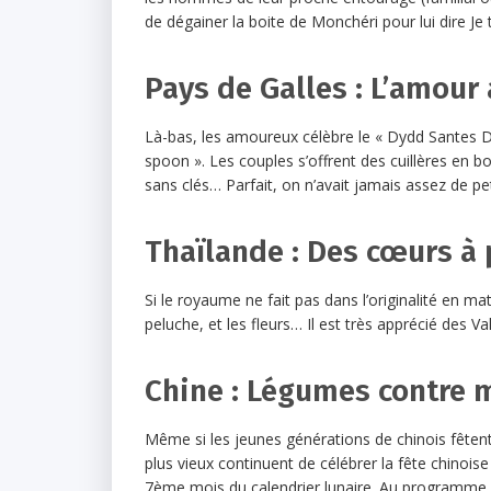
de dégainer la boite de Monchéri pour lui dire Je 
Pays de Galles : L’amour à
Là-bas, les amoureux célèbre le « Dydd Santes Dw
spoon ». Les couples s’offrent des cuillères en 
sans clés… Parfait, on n’avait jamais assez de pet
Thaïlande : Des cœurs à
Si le royaume ne fait pas dans l’originalité en m
peluche, et les fleurs… Il est très apprécié des Va
Chine : Légumes contre 
Même si les jeunes générations de chinois fêtent d
plus vieux continuent de célébrer la fête chinois
7ème mois du calendrier lunaire. Au programme d