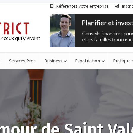
Référencez votre entreprise
Inscri
r ceux qui y vivent
o
Services Pros
Business
Expatriation
Pratique
mour de Saint Val