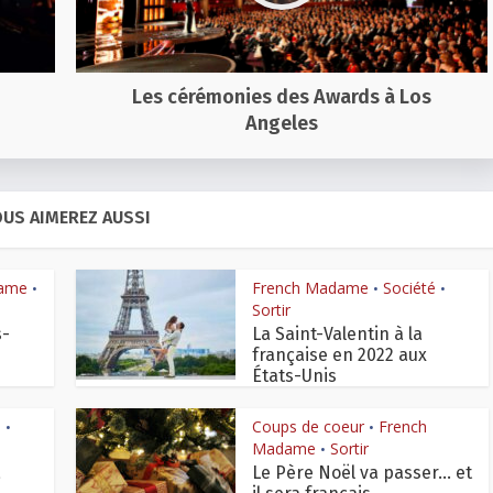
Les cérémonies des Awards à Los
Angeles
US AIMEREZ AUSSI
dame
French Madame
Société
•
•
•
Sortir
s-
La Saint-Valentin à la
française en 2022 aux
États-Unis
é
Coups de coeur
French
•
•
Madame
Sortir
•
a
Le Père Noël va passer… et