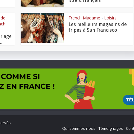
il sera français
 de
French Madame
Loisirs
•
nch
Les meilleurs magasins de
fripes à San Francisco
riage
..
servés.
Qui sommes-nous
Témoignages
Cont