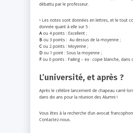
débattu par le professeur.
• Les notes sont données en lettres, et le tout c
donnée quant à elle sur 5 :
A
ou 4 points : Excellent ;
B
ou 3 points : Au dessus de la moyenne ;
C
ou 2 points : Moyenne ;
D
ou 1 point : Sous la moyenne ;
F
ou 0 points : Failing – ex : copie blanche, dans c
L’université, et après ?
Après le célèbre lancement de chapeau carré lor
dans dix ans pour la réunion des Alumni !
Vous êtes à la recherche d’un avocat francopho
Contactez-nous.