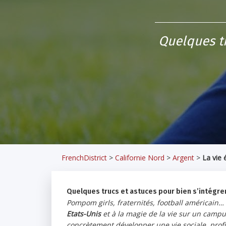
Quelques tr
FrenchDistrict
>
Californie Nord
>
Argent
>
La vie 
Quelques trucs et astuces pour bien s’intégre
Pompom girls, fraternités, football américain… 
Etats-Unis
et à la magie de la vie sur un camp
concrètement développer une vie sociale, prof