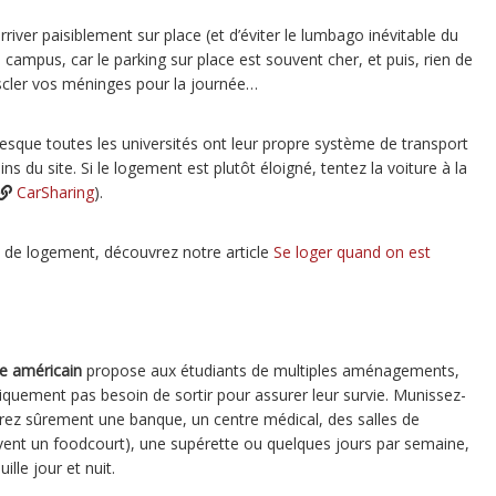
river paisiblement sur place (et d’éviter le lumbago inévitable du
ampus, car le parking sur place est souvent cher, et puis, rien de
scler vos méninges pour la journée…
sque toutes les universités ont leur propre système de transport
ns du site. Si le logement est plutôt éloigné, tentez la voiture à la
CarSharing
).
 de logement, découvrez notre article
Se loger quand on est
re américain
propose aux étudiants de multiples aménagements,
éoriquement pas besoin de sortir pour assurer leur survie. Munissez-
erez sûrement une banque, un centre médical, des salles de
uvent un foodcourt), une supérette ou quelques jours par semaine,
lle jour et nuit.