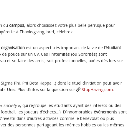
in du
campus,
alors choisissez votre plus belle perruque pour
pérette à Thanksgiving, bref, célébrez !
 organisation
est un aspect très important de la vie de l’
étudiant
de pouce sur un CV. Ces Fraternités (ou Sororités) sont
au et se faire des amis, soit professionnelles, axées dès lors sur
Sigma Phi, Phi Beta Kappa…) dont le rituel d’initiation peut avoir
tats-Unis. Plus d’infos sur la question sur
StopHazing.com
.
 «
society
», qui regroupe les étudiants ayant des intérêts ou des
 football, les joueurs d’échecs…). D’innombrables
évènements
sont
 s’investir dans d’autres activités comme le bénévolat ou plus
uver des personnes partageant les mêmes hobbies ou les mêmes