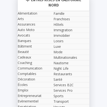
NORD
Alimentation
Famille
Arts
Franchises
Assurances
Hôtels
Auto Moto
Immigration
Avocats
Immobilier
Banques
Loisirs
Bâtiment
Luxe
Beauté
Mode
Cadeaux
Multinationales
Coaching
Nautisme
Communication
Night Life
Comptables
Restaurants
Décoration
Santé
Écoles
Services B2C
Emploi
Services Pro
Entrepreneuriat
Sports
Evènementiel
Transport
Expatriation
Voyage