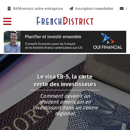
Référencez votre entreprise
Inscription newsletter
Co
Le visa EB-5, la carte
verte des investisseurs
Comment devenir un
résident américain en
investissant dans un centre
régional.