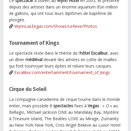
Ce
spectacle
a ouvert au
Wynn Hôtel
en 2005, et présente
depuis des artistes dans un énorme aquarium d’un million
de gallons, qui ont tous leurs diplômes de baptême de
plongée.
WynnLasEegas.com/Shows/LeReve/Photos
Tournament of Kings
Le spectacle reste dans le thème de l’
hôtel Excalibur
, avec
un dîner
médiéval
devant des artistes en cotte de mailles
qui font tournoyer leurs épées et reluire leurs casques.
Excalibur.com/entertainment/tournament_of_kings
Cirque du Soleil
La compagnie canadienne de cirque tourne dans le monde
entier, mais possède 8
spectacles
fixes à
Vegas
: «
O
» au
Bellagio, Michael Jackson ONE au Mandalay Bay, Mystère
à Treasure Island, The Beatles LOVE au Mirage, Zumanity
au New York-New York, Criss Angel Believe au Luxor Hotel