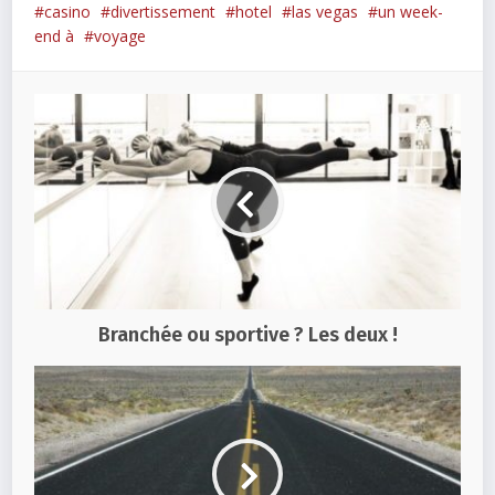
casino
divertissement
hotel
las vegas
un week-
end à
voyage
Branchée ou sportive ? Les deux !