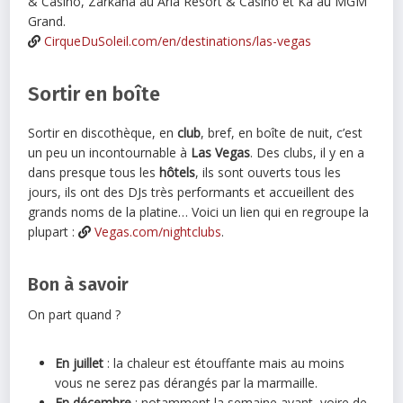
& Casino, Zarkana au Aria Resort & Casino et Kà au MGM
Grand.
CirqueDuSoleil.com/en/destinations/las-vegas
Sortir en boîte
Sortir en discothèque, en
club
, bref, en boîte de nuit, c’est
un peu un incontournable à
Las
Vegas
. Des clubs, il y en a
dans presque tous les
hôtels
, ils sont ouverts tous les
jours, ils ont des DJs très performants et accueillent des
grands noms de la platine… Voici un lien qui en regroupe la
plupart :
Vegas.com/nightclubs
.
Bon à savoir
On part quand ?
En juillet
: la chaleur est étouffante mais au moins
vous ne serez pas dérangés par la marmaille.
En décembre
: notamment la semaine avant, voire de