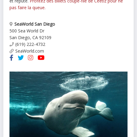
et réputé.
Profitez des billets coupe-file de Ceetiz pour ne
pas faire la queue.
SeaWorld San Diego
500 Sea World Dr
San Diego
,
CA
92109
(619) 222-4732
SeaWorld.com