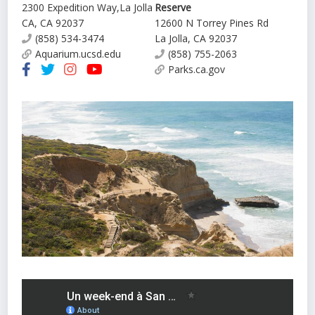
2300 Expedition Way
,
La Jolla
Reserve
CA
,
CA
92037
12600 N Torrey Pines Rd
(858) 534-3474
La Jolla
,
CA
92037
Aquarium.ucsd.edu
(858) 755-2063
Parks.ca.gov