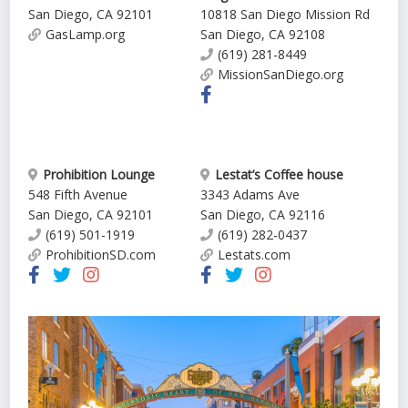
San Diego
,
CA
92101
10818 San Diego Mission Rd
GasLamp.org
San Diego
,
CA
92108
(619) 281-8449
MissionSanDiego.org
Prohibition Lounge
Lestat’s Coffee house
548 Fifth Avenue
3343 Adams Ave
San Diego
,
CA
92101
San Diego
,
CA
92116
(619) 501-1919
(619) 282-0437
ProhibitionSD.com
Lestats.com