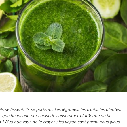
ils se tissent, ils se portent… Les légumes, les fruits, les plantes,
erre que beaucoup ont choisi de consommer plutôt que de la
? Plus que vous ne le croyez : les vegan sont parmi nous (vous