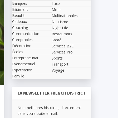
Banques
Luxe
Bâtiment
Mode
Beauté
Multinationales
Cadeaux
Nautisme
Coaching
Night Life
Communication
Restaurants
Comptables
Santé
Décoration
Services B2C
Écoles
Services Pro
Entrepreneuriat
Sports
Evènementiel
Transport
Expatriation
Voyage
Famille
LA NEWSLETTER FRENCH DISTRICT
Nos meilleures histoires, directement
dans votre boite e-mail.