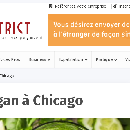
Référencez votre entreprise
Inscri
ar ceux qui y vivent
rvices Pros
Business
Expatriation
Pratique
Vi
 Chicago
gan à Chicago