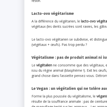
festin.
Lacto-ovo végétarisme
A la différence du végétarien, le
lacto-ovo végéta
végétaux (les dents sucrées sont ravies, les gâte
Le lacto-ovo végétarien se subdivise, et distingue
(végétaux + œufs). Pas trop perdu ?
Végétalisme : pas de produit animal ni i
Le
végétalien
ne consomme que des végétaux, et 
issu du règne animal (blasphème !). Exit les œufs, 
grand chose dans l’assiette pensez-vous. Détro
Le Vegan : un végétalien qui ne tolère a
Forme la plus poussée du végétalisme, le
végan
résulte de la souffrance animale : pas de ceinture 
de maquillage testé sur les animaux… Les anima