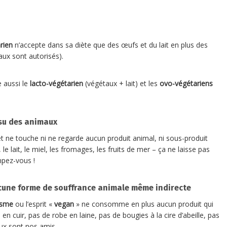
rien
n’accepte dans sa diète que des œufs et du lait en plus des
aux sont autorisés).
 aussi le
lacto-végétarien
(végétaux + lait) et les
ovo-végétariens
ssu des animaux
ne touche ni ne regarde aucun produit animal, ni sous-produit
le lait, le miel, les fromages, les fruits de mer – ça ne laisse pas
mpez-vous !
ucune forme de souffrance animale même indirecte
isme
ou l’esprit «
vegan
» ne consomme en plus aucun produit qui
en cuir, pas de robe en laine, pas de bougies à la cire d’abeille, pas
ux sont nos amis.