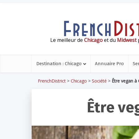
Le meilleur de
Chicago
et du
Midwest
p
Destination : Chicago
Annuaire Pro
Se
FrenchDistrict
>
Chicago
>
Société
>
Être vegan à
Être ve